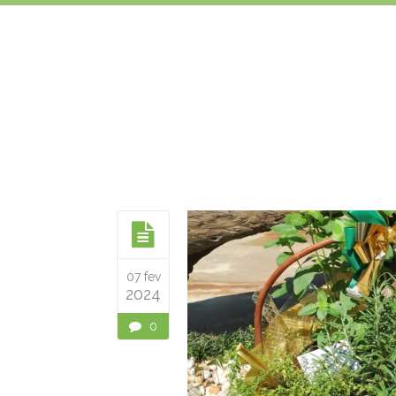
Buquê com Aussie Brunch
Buquês - Ramalhetes
07 fev
2024
0