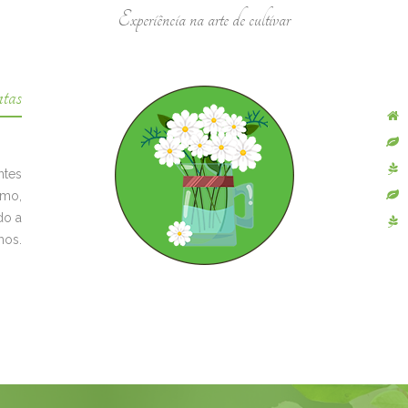
Experiência na arte de cultivar
tas
ntes
smo,
do a
mos.