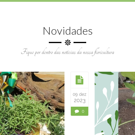
Novidades
Fique por dentro das notícias da nossa floricultura
Buquê de Cetim
Buquês - Ramalhetes
09 dez
2023
0