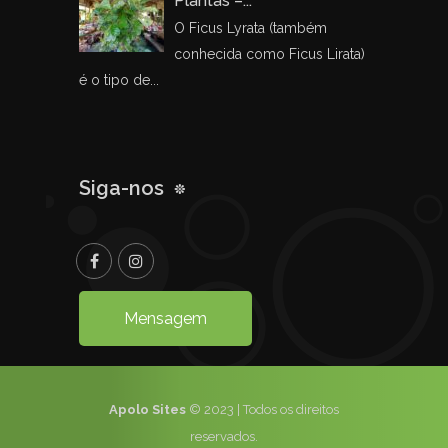
Plantas –...
O Ficus Lyrata (também
conhecida como Ficus Lirata)
é o tipo de...
Siga-nos
Mensagem
Apolo Sites
© 2023 | Todos os direitos
reservados.