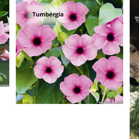
Flores – Tumbérgia
F